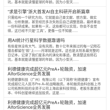
坑，基本就能读懂星球的年龄。因为小型天......
“求是引擎”浙大首发AI自主科研开启新篇章
只需给AI一个研究方向，它就能自己查文献、想方案、做实
验、分析数据，甚至经历多次失败后自己调整思路，最终拿出
一份科研成果。如果有一天，这些都可以实现，你会不会觉
得，这已经不只是“工具”，更像一位不知疲......
用AI统计行星科学数据靠谱吗
有些星体没有大气、没有风雨，数十亿年来挨过的每一记陨石
撞击都留在“脸”上——月球就是这样。这也是太阳系最完整的
日记本，记录了我们星系内的演化和事迹。数清楚这些陨石
坑，基本就能读懂星球的年龄。因为小型天......
利德健康完成超亿元PreA+轮融资，加速
AIforScience业务发展
利德健康科技（广州）有限公司（以下简称“利德健康”）宣布
完成超亿元人民币Pre-A+轮战略融资。本轮融资由科创板上市
公司拓荆科技的全资子公司上海岩泉科技领投，老股东嘉道资
本、中科创星继续追加投资。这是......
利德健康完成超亿元PreA+轮融资，加速
AIforScience业务发展