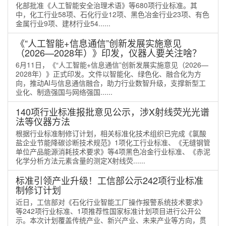
化部批准《人工智能安全治理术语》等680项行业标准。其
中，化工行业58项、石化行业12项、黑色冶金行业23项、有色
金属行业9项、建材行业54......
《“人工智能+信息通信”创新发展实施意见
（2026—2028年）》印发，仪器人要关注啥？
6月11日，《“人工智能+信息通信”创新发展实施意见（2026—
2028年）》正式印发。文件以智能化、绿色化、融合化为方
向，推动AI与信息通信融合，助力行业数智升级，支撑新型工
业化、制造强国与网络强国......
140项行业标准报批意见公示，涉X射线荧光光谱
法等仪器方法
根据行业标准制修订计划，相关标准化技术组织已完成《氯酸
盐企业节能降碳诊断技术规范》1项化工行业标准、《无缝钢管
单位产品能源消耗技术要求》等4项黑色冶金行业标准、《赤泥
化学分析方法元素含量的测定X射线荧......
标准引领产业升级！工信部公示242项行业标准
制修订计划
近日，工信部对《石化行业智能工厂操作报警系统技术要求》
等242项行业标准、1项推荐性国家标准计划项目进行公开公
示。本次计划覆盖传统产业、新兴产业、未来产业等方向，贯