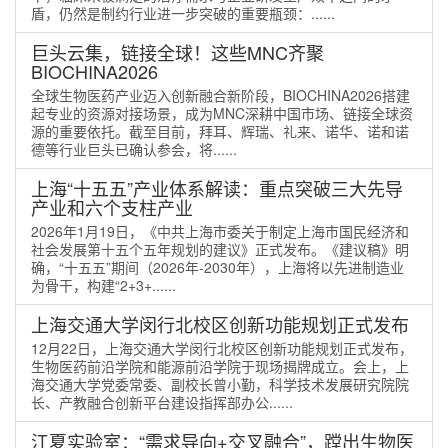
盾，仍然是制约行业进一步突破的重要瓶颈：......
巨头云集，链接全球！这些MNC齐聚
BIOCHINA2026
全球生物医药产业迈入创新融合新阶段，BIOCHINA2026搭建
起专业的资源对接场景，成为MNC深耕中国市场、链接全球资
源的重要依托。截至目前，拜耳、辉瑞、礼来、诺华、诺和诺
德等行业巨头已确认参会，将......
上海“十五五”产业体系解读：重点突破三大先导
产业和六个支柱产业
2026年1月19日，《中共上海市委关于制定上海市国民经济和
社会发展第十五个五年规划的建议》正式发布。《建议稿》明
确，“十五五”期间（2026年-2030年），上海将以先进制造业
为骨干，构建“2+3+......
上海交通大学闵行北校区创新功能规划正式发布
12月22日，上海交通大学闵行北校区创新功能规划正式发布，
生物医药前沿学院和能源前沿学院于现场揭牌成立。会上，上
海交通大学党委常委、副校长曾小勤，科学技术发展研究院院
长、产教融合创新平台建设指挥部办公......
江夏实验室：“需求导向+交叉融合”，蹚出生物医