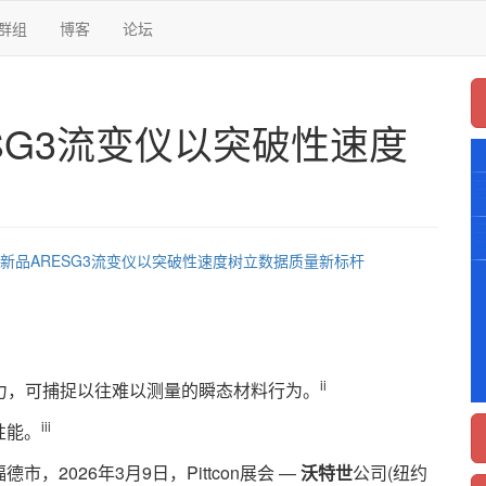
群组
博客
论坛
SG3流变仪以突破性速度
新品ARESG3流变仪以突破性速度树立数据质量新标杆
ii
力，可捕捉以往难以测量的瞬态材料行为。
iii
性能。
026年3月9日，Pittcon展会 —
沃特世
公司(纽约