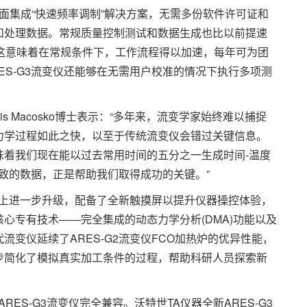
全面集成“快速频率调制”解决方案，无需多份软件许可证和
和处理数据。常规质量控制测试和数据生成也比以前提速
；这意味着在常规条件下，工作流程得以加速，每年可为团
ES-G3流变仪还能够在无需用户校准的情况下执行多项测
。
Macosko博士表示：“多年来，流变学家始终难以捕捉
力学过程如此之快，以至于传统流变仪会错过关键信息。
味着我们现在能以过去常用时间的五分之一生成时间-温度
一致的数据，正是帮助我们取得成功的关键。”
础上进一步升级，配备了全新触摸屏以提升仪器操控体验，
心专有技术——完全集成的动态力学分析(DMA)功能以及
变仪延续了ARES-G2流变仪FCO加热炉的优异性能，
步简化了模拟真实加工条件的过程，帮助科研人员探索新
。
ES-G3流变仪完全兼容。沃特世TA仪器全新ARES-G3