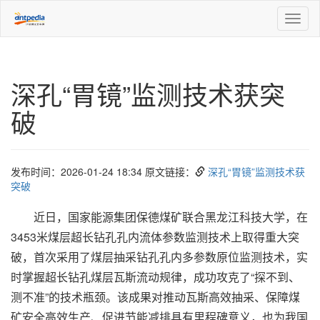
Toggl
naviga
深孔“胃镜”监测技术获突
破
发布时间：2026-01-24 18:34 原文链接：
深孔“胃镜”监测技术获
突破
近日，国家能源集团保德煤矿联合黑龙江科技大学，在
3453米煤层超长钻孔孔内流体参数监测技术上取得重大突
破，首次采用了煤层抽采钻孔孔内多参数原位监测技术，实
时掌握超长钻孔煤层瓦斯流动规律，成功攻克了“探不到、
测不准”的技术瓶颈。该成果对推动瓦斯高效抽采、保障煤
矿安全高效生产、促进节能减排具有里程碑意义，也为我国