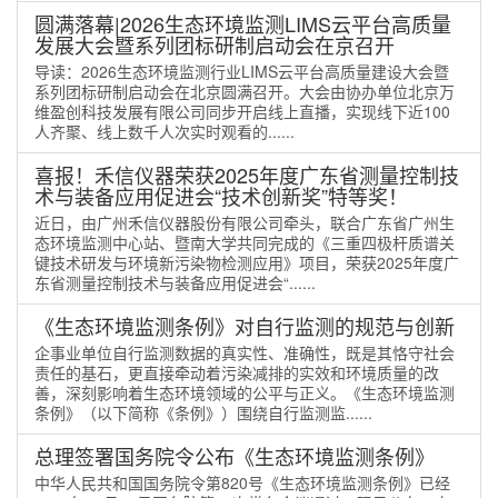
圆满落幕|2026生态环境监测LIMS云平台高质量
发展大会暨系列团标研制启动会在京召开
导读：2026生态环境监测行业LIMS云平台高质量建设大会暨
系列团标研制启动会在北京圆满召开。大会由协办单位北京万
维盈创科技发展有限公司同步开启线上直播，实现线下近100
人齐聚、线上数千人次实时观看的......
喜报！禾信仪器荣获2025年度广东省测量控制技
术与装备应用促进会“技术创新奖”特等奖！
近日，由广州禾信仪器股份有限公司牵头，联合广东省广州生
态环境监测中心站、暨南大学共同完成的《三重四极杆质谱关
键技术研发与环境新污染物检测应用》项目，荣获2025年度广
东省测量控制技术与装备应用促进会“......
《生态环境监测条例》对自行监测的规范与创新
企事业单位自行监测数据的真实性、准确性，既是其恪守社会
责任的基石，更直接牵动着污染减排的实效和环境质量的改
善，深刻影响着生态环境领域的公平与正义。《生态环境监测
条例》（以下简称《条例》）围绕自行监测监......
总理签署国务院令公布《生态环境监测条例》
中华人民共和国国务院令第820号《生态环境监测条例》已经