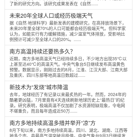
了新的研究方向。该研究成果发表在《自然......
未来20年全球人口或经历极端天气
据《自然·地球科学》最新发表的建模研究，在高排放场景下，
未来20年里全球70%的人口可能都会经历极端天气。但科学家
认为，如能实行有力缓解措施，减少温室气体排放，受影响比
例预计可减少至全球人口的20%。......
南方高温持续还要热多久？
近期，南方多地高温天气已经持续多日，不少地方出现35℃以
上甚至达40℃的高温天气。中央气象台5日继续发布高温黄色
预警。数据显示，刚刚过去的8月，江淮、江汉大部、江南大部
及重庆、四川东部等地高温日数超过......
新技术为“发烧”城市降温
去年，地球经历了有记录以来最炙热的一年。然而，2024年的
酷暑更凶猛，7月里竟有4天连续刷新地球历史上“最热日”的纪
录。研究表明，极端高温不仅加剧了水资源短缺现象，令电网
不堪重负，而且每年造成近50万......
南方多地持续高温多措并举开“凉”方
8月下旬以来，南方多地持续高温，四川、湖北、湖南、江西等
地多个市、县最高气温突破月极值。中央气象台9月3日继续发