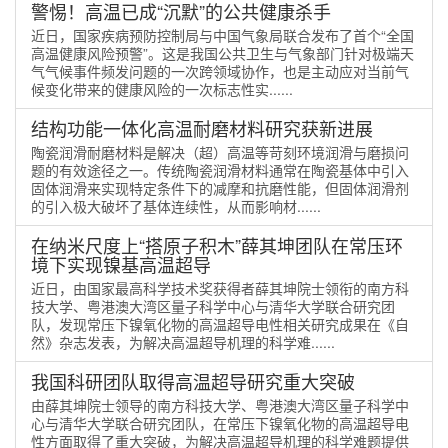
警惕！高温已成“沉默”的公共健康杀手
近日，国家疾病预防控制局与中国气象局联合发布了首个“全国
高温健康风险预警”。这是我国公共卫生与气象部门针对极端天
气气候事件频发问题的一次跨领域协作，也是主动应对当前气
候变化带来的健康风险的一次标志性实......
结构功能一体化高温耐磨材料研究获新进展
陶瓷润滑耐磨材料是解决（超）高温等苛刻环境润滑与磨损问
题的有效途径之一。传统陶瓷润滑材料通常在陶瓷基体中引入
固体润滑来实现特定条件下的减摩和抗磨性能，但固体润滑剂
的引入极大破坏了基体连续性，从而影响材......
在纳米尺度上“搭原子积木”薛其坤团队在常压环
境下实现镍基高温超导
近日，由国家最高科学技术奖获得者薛其坤院士领衔的南方科
技大学、粤港澳大湾区量子科学中心与清华大学联合研究团
队，发现常压下镍氧化物的高温超导电性相关研究成果在《自
然》杂志发表，为解决高温超导机理的科学难......
我国科研团队取得高温超导研究重大突破
由薛其坤院士领导的南方科技大学、粤港澳大湾区量子科学中
心与清华大学联合研究团队，在常压下镍氧化物的高温超导电
性方面取得了重大突破，为解决高温超导机理的科学难题提供