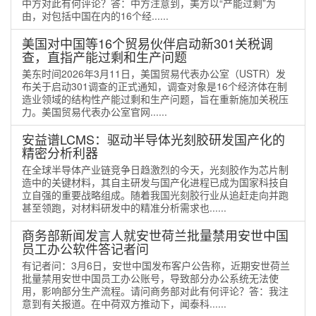
中方对此有何评论？答：中方注意到，美方以“产能过剩”为
由，对包括中国在内的16个经......
美国对中国等16个贸易伙伴启动新301关税调
查，直指产能过剩和生产问题
美东时间2026年3月11日，美国贸易代表办公室（USTR）发
布关于启动301调查的正式通知，调查对象是16个经济体在制
造业领域的结构性产能过剩和生产问题，旨在重新施加关税压
力。美国贸易代表办公室官网......
安益谱LCMS：驱动半导体光刻胶研发国产化的
精密分析利器
在全球半导体产业链竞争日趋激烈的今天，光刻胶作为芯片制
造中的关键材料，其自主研发与国产化进程已成为国家科技自
立自强的重要战略组成。随着我国光刻胶行业从追赶走向并跑
甚至领跑，对材料研发中的精准分析需求也......
商务部新闻发言人就安世荷兰批量禁用安世中国
员工办公软件答记者问
有记者问：3月6日，安世中国发布客户公告称，近期安世荷兰
批量禁用安世中国员工办公账号，导致部分办公系统无法使
用，影响部分生产流程。请问商务部对此有何评论？答：我注
意到有关报道。在中荷双方推动下，闻泰科......