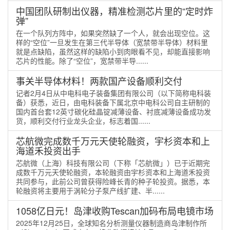
中国团队研制出仪器，精准检测芯片里的“定时炸
弹”
在一个队列方阵中，如果突然缺了一个人，就会出现空位。这
样的“空位”一旦发生在第三代半导体（宽禁带半导体）材料里
就是点缺陷，虽然这样的缺陷小到肉眼看不见，却能直接影响
芯片的性能。除了“空位”，宽禁带半导......
事关半导体材料！两款国产设备顺利交付
记者2月4日从中电科电子装备集团有限公司（以下简称电科装
备）获悉，近日，由电科装备下属北京中电科公司自主研制的
国内首台套12英寸碳化硅晶锭减薄设备、衬底减薄设备成功发
货，顺利交付行业龙头企业，标志着国......
芯航微完成数千万元天使轮融资，宇杉资本和上
海道禾投资出手
芯航微（上海）科技有限公司（下称「芯航微」）已于近期完
成数千万元天使轮融资，本轮融资由宇杉资本和上海道禾投资
共同参与，此前公司曾获得险峰长青的种子轮投资。据悉，本
轮融资将主要用于涡轮分子泵产线扩建、半......
1058亿日元！岛津收购Tescan加码布局电镜市场
2025年12月25日，全球知名分析测量仪器制造商岛津制作所