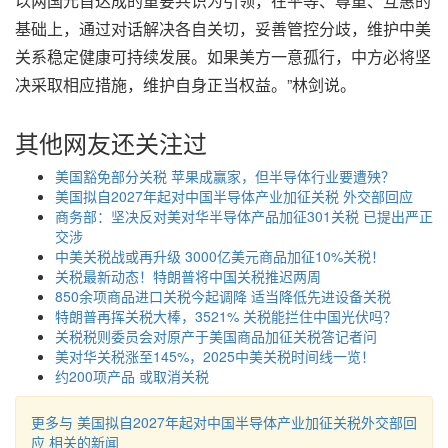
以两国元首达成的重要共识为引领，在平等、尊重、互惠的
基础上，通过对话解决各自关切，妥善管控分歧，维护中美
关系稳定健康可持续发展。如果美方一意孤行，中方必将坚
决采取相应措施，维护自身正当权益。”林剑说。
其他网友还关注过
美国豁免部分关税 苹果成赢家，但半导体行业要遭殃？
美国拟自2027年起对中国半导体产业加征关税 外交部回应
商务部：坚决反对美对华半导体产品加征301关税 已提出严正
交涉
中美关税战或再升级 3000亿美元商品加征10%关税！
关税最新动态！特朗普将中国关税推迟两周
850余项商品进口关税今起调降 适当降低先进设备关税
特朗普再挥关税大棒，3521% 关税能拦住中国光伏吗？
关税税则委员会对原产于美国商品加征关税答记者问
美对华关税涨至145%，2025中美关税时间线一览！
约200项产品 或取消关税
更多与 美国拟自2027年起对中国半导体产业加征关税外交部回
应 相关的新闻