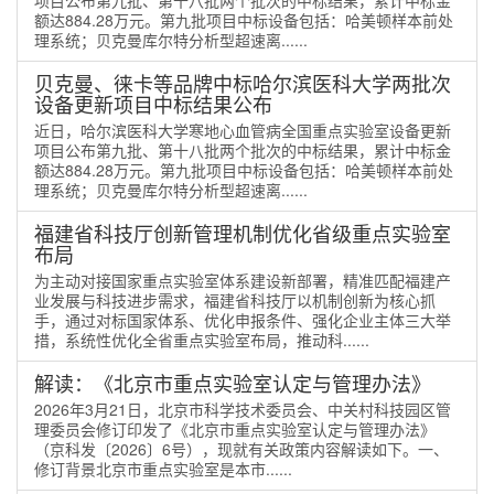
额达884.28万元。第九批项目中标设备包括：哈美顿样本前处
理系统；贝克曼库尔特分析型超速离......
贝克曼、徕卡等品牌中标哈尔滨医科大学两批次
设备更新项目中标结果公布
近日，哈尔滨医科大学寒地心血管病全国重点实验室设备更新
项目公布第九批、第十八批两个批次的中标结果，累计中标金
额达884.28万元。第九批项目中标设备包括：哈美顿样本前处
理系统；贝克曼库尔特分析型超速离......
福建省科技厅创新管理机制优化省级重点实验室
布局
为主动对接国家重点实验室体系建设新部署，精准匹配福建产
业发展与科技进步需求，福建省科技厅以机制创新为核心抓
手，通过对标国家体系、优化申报条件、强化企业主体三大举
措，系统性优化全省重点实验室布局，推动科......
解读：《北京市重点实验室认定与管理办法》
2026年3月21日，北京市科学技术委员会、中关村科技园区管
理委员会修订印发了《北京市重点实验室认定与管理办法》
（京科发〔2026〕6号），现就有关政策内容解读如下。一、
修订背景北京市重点实验室是本市......