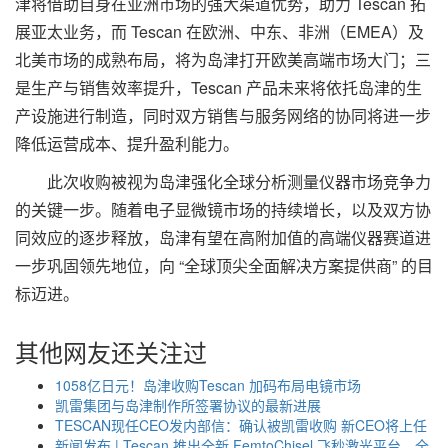
津将借助自身在亚洲市场的强大渠道优势，助力 Tescan 拓
展亚太业务，而 Tescan 在欧洲、中东、非洲（EMEA）及
北美市场的成熟布局，将为岛津打开欧美高端市场大门；三
是生产与销售效率提升，Tescan 产品未来将依托岛津的生
产设施进行制造，同时双方销售与服务网络的协同将进一步
降低运营成本、提升盈利能力。
此次收购被视为岛津强化全球分析测量仪器市场竞争力
的关键一步。随着电子显微镜市场的持续增长，以及双方协
同效应的逐步释放，岛津有望在高附加值的高端仪器赛道进
一步巩固领先地位，向 “全球顶尖全面解决方案提供商” 的目
标迈进。
其他网友还关注过
1058亿日元！岛津收购Tescan 加码布局电镜市场
凯雷集团与岛津制作所签署协议的最新进展
TESCAN现任CEO发内部信：确认被凯雷收购 新CEO将上任
新闻发布 | Tescan 推出全新 FemtoChisel 飞秒激光平台，全