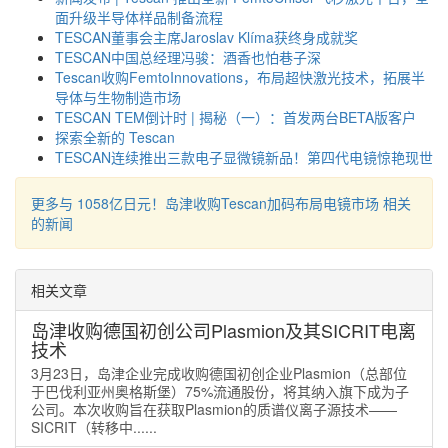
面升级半导体样品制备流程
TESCAN董事会主席Jaroslav Klíma获终身成就奖
TESCAN中国总经理冯骏：酒香也怕巷子深
Tescan收购FemtoInnovations，布局超快激光技术，拓展半
导体与生物制造市场
TESCAN TEM倒计时 | 揭秘（一）：首发两台BETA版客户
探索全新的 Tescan
TESCAN连续推出三款电子显微镜新品！第四代电镜惊艳现世
更多与 1058亿日元！岛津收购Tescan加码布局电镜市场 相关
的新闻
相关文章
岛津收购德国初创公司Plasmion及其SICRIT电离
技术
3月23日，岛津企业完成收购德国初创企业Plasmion（总部位
于巴伐利亚州奥格斯堡）75%流通股份，将其纳入旗下成为子
公司。本次收购旨在获取Plasmion的质谱仪离子源技术——
SICRIT（转移中......