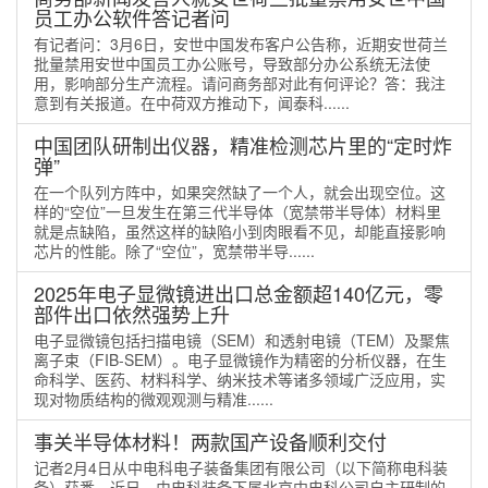
员工办公软件答记者问
有记者问：3月6日，安世中国发布客户公告称，近期安世荷兰
批量禁用安世中国员工办公账号，导致部分办公系统无法使
用，影响部分生产流程。请问商务部对此有何评论？答：我注
意到有关报道。在中荷双方推动下，闻泰科......
中国团队研制出仪器，精准检测芯片里的“定时炸
弹”
在一个队列方阵中，如果突然缺了一个人，就会出现空位。这
样的“空位”一旦发生在第三代半导体（宽禁带半导体）材料里
就是点缺陷，虽然这样的缺陷小到肉眼看不见，却能直接影响
芯片的性能。除了“空位”，宽禁带半导......
2025年电子显微镜进出口总金额超140亿元，零
部件出口依然强势上升
电子显微镜包括扫描电镜（SEM）和透射电镜（TEM）及聚焦
离子束（FIB-SEM）。电子显微镜作为精密的分析仪器，在生
命科学、医药、材料科学、纳米技术等诸多领域广泛应用，实
现对物质结构的微观观测与精准......
事关半导体材料！两款国产设备顺利交付
记者2月4日从中电科电子装备集团有限公司（以下简称电科装
备）获悉，近日，由电科装备下属北京中电科公司自主研制的