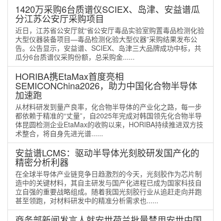
1420万采购6台质谱仪SCIEX、岛津、安益谱瓜
分江苏公安厅采购项目
近日，江苏省公安厅就“省公安厅毒品实验室购置毒品检测化验
大型仪器装备项目—毒品检测化验大型仪器”采购结果发布公
告。公告显示，安益谱、SCIEX、岛津三大品牌成功中标，共
瓜分6台质谱仪采购份额，总采购金......
HORIBA携EtaMax首度亮相
SEMICONChina2026，助力中国化合物半导体
加速跑
从材料研发到量产良率，化合物半导体的产业化之路，每一步
都依赖于精准的“丈量”，自2025年完成对韩国领先化合物半导
体昆圆检测企业EtaMax的收购以来，HORIBA持续推进双方技
术整合，将自身先进光谱......
安益谱LCMS：驱动半导体光刻胶研发国产化的
精密分析利器
在全球半导体产业链竞争日趋激烈的今天，光刻胶作为芯片制
造中的关键材料，其自主研发与国产化进程已成为国家科技自
立自强的重要战略组成。随着我国光刻胶行业从追赶走向并跑
甚至领跑，对材料研发中的精准分析需求也......
商务部新闻发言人就安世荷兰批量禁用安世中国