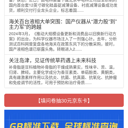
国内首台套12英寸碳化硅晶锭减薄设备、衬底减薄设备成功发
货，顺利交付行业龙头企业，标志着国......
海关百台液相大单突围：国产仪器从“潜力股”到”
主力军”的跨越
2024年3月，《推动大规模设备更新和消费品以旧换新行动方
案》的出台，为科学仪器市场注入了一剂强心针。去年，分析
测试百科网曾复盘各地海关在政策东风下的分散采购，彼时，
国产液相色谱已崭露头角。转眼进入2......
关注岛津，见证传统草药遇上未来科技
补骨脂是豆科植物补骨脂的干燥成熟果实，性味辛、苦、温，
归肾、脾经。主要化学成分为香豆素类、单萜酚类、黄酮类，
具有雌激素样作用以及抗炎、抗菌、抗真菌、抗氧化、抗肿瘤
和免疫调节的活性，可用于预防和治疗骨质......
【填问卷抽30元京东卡】