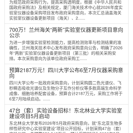
为规范政府采购行为，提高采购透明度，根据《中华人民共和
国政府采购法》及相关规定，厦门海关技术中心就2026年度实
验室仪器设备采购项目发布政府采购意向，本次汇总涵盖海关
实验室仪器设备更新项目（海关）、2......
700万！兰州海关“两新”实验室仪器更新项目意向
公示
为进一步增强实验室检测能力，提高检测效率与检测结果的准
确性，兰州海关技术中心发布政府采购意向公告，明确了2026
年“两新”实验室仪器设备更新项目（第三批）的相关采购安
排。本次采购意向为该单位政府采购工......
预算2187万元！四川大学公布6至7月仪器采购意
向
四川大学公布一批政府采购意向，计划采购圆二色光谱仪、飞
秒瞬态吸收光谱仪及生物分子互作分析仪等多款高端生命科学
成像、细胞培养配套设备，预算合计2187万元，采购工作将于
6至7月陆续启动。......
47台（套）实验设备招标！东北林业大学实验室
建设项目5月启动
东北林业大学发布2026年5月政府采购意向，就“东北亚生物多
样性研究中心实验室建设”项目公开招标，计划采购47台（套）