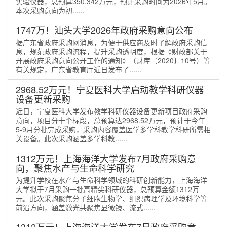
实验仪器，总预算350.342万元，预计采购时间为2026年5月。
本次采购意向为初......
1747万！汕头大学2026年政府采购意向公布
据广东省政府采购网消息，为便于供应商及时了解政府采购信
息，规范政府采购流程，提升采购透明度，根据《财政部关于
开展政府采购意向公开工作的通知》（财库〔2020〕10号）等
有关规定，广东省教育厅近日发布了......
2968.52万元！宁夏医科大学启动教学科研仪器
设备更新采购
近日，宁夏医科大学发布教学科研仪器设备更新项目政府采购
意向，项目分十个标段，总预算达2968.52万元，预计于今年
5-9月分批完成采购，采购内容覆盖医学多学科教学科研所需相
关设备。此次采购涵盖多学科教......
1312万元！上海海洋大学发布7月政府采购意
向，聚焦水产与生命科学研究
为提升学校在水产与生命科学领域的科研创新能力，上海海洋
大学拟于7月采购一批高精尖科研仪器，总预算金额1312万
元。此次采购聚焦分子细胞生物学、组织病理学及环境科学等
前沿方向，涵盖激光共聚焦显微镜、流式......
1312万元！上海海洋大学发布7月政府采购意