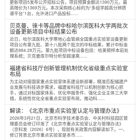
更新项目5发布公开招标公告，项目预算金额达1390万元，最
高限价为1369万元。本次采购核心标的为“多组学超高分辨质
谱平台”1台，允许进口产品投标......
贝克曼、徕卡等品牌中标哈尔滨医科大学两批次
设备更新项目中标结果公布
近日，哈尔滨医科大学寒地心血管病全国重点实验室设备更新
项目公布第九批、第十八批两个批次的中标结果，累计中标金
额达884.28万元。第九批项目中标设备包括：哈美顿样本前处
理系统；贝克曼库尔特分析型超速离......
福建省科技厅创新管理机制优化省级重点实验室
布局
为主动对接国家重点实验室体系建设新部署，精准匹配福建产
业发展与科技进步需求，福建省科技厅以机制创新为核心抓
手，通过对标国家体系、优化申报条件、强化企业主体三大举
措，系统性优化全省重点实验室布局，推动科......
解读：《北京市重点实验室认定与管理办法》
2026年3月21日，北京市科学技术委员会、中关村科技园区管
理委员会修订印发了《北京市重点实验室认定与管理办法》
（京科发〔2026〕6号），现就有关政策内容解读如下。一、
修订背景北京市重点实验室是本市......