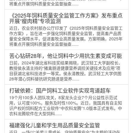
将重点开展饲料质量安全监督抽查......
《2025年饲料质量安全监管工作方案》发布重点
开展“瘦肉精”专项监测
近日，农业农村部办公厅印发了《2025年饲料质量安全监管工
作方案》，旨在进一步强化饲料质量安全监管，提高畜产品质
量安全保障水平，促进畜牧业高质量发展。方案明确，2025年
将重点开展饲料质量安全监督抽查......
苦心钻研28年，他让饲料中少用抗生素变成可能
日前，2024年湖北省科技奖结果揭晓，武汉轻工大学副校长、
教授侯永清主持的“猪禽肠道健康营养调控关键技术及应用”项
目获湖北省科技进步一等奖。侯永清教授。武汉轻工大学供图
28年潜心饲料替抗研究肠道是营养......
打破依赖：国产饲料工业软件实现弯道超车
19个月100多人团队攻关，8家龙头企业7个月公益性示范试
用，认可度100%，服务及时性100%。近日，我国具有自主知
识产权的饲料配方工业软件“中农科龙腾”1.0版本正式发布。中
农科龙腾软件在大型饲料......
福建强化儿童和学生用品质量安全监管
近日，一场以“关爱儿童成长，守护质量安全”为主题的活动在