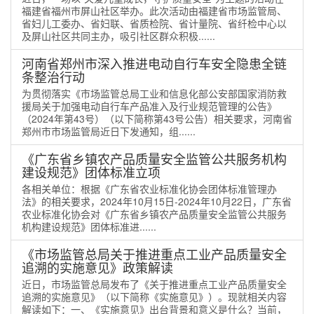
福建省福州市屏山社区举办。此次活动由福建省市场监管局、
省妇儿工委办、省妇联、省质检院、省计量院、省纤检中心以
及屏山社区共同主办，吸引社区群众积极......
河南省郑州市深入推进电动自行车安全隐患全链
条整治行动
为贯彻落实《市场监管总局工业和信息化部公安部国家消防救
援局关于加强电动自行车产品准入及行业规范管理的公告》
（2024年第43号）（以下简称第43号公告）相关要求，河南省
郑州市市场监管局近日下发通知，组......
《广东省乡镇农产品质量安全监管公共服务机构
建设规范》团体标准立项
各相关单位：根据《广东省农业标准化协会团体标准管理办
法》的相关要求，2024年10月15日-2024年10月22日，广东省
农业标准化协会对《广东省乡镇农产品质量安全监管公共服务
机构建设规范》团体标准进......
《市场监管总局关于推进重点工业产品质量安全
追溯的实施意见》政策解读
近日，市场监管总局发布了《关于推进重点工业产品质量安全
追溯的实施意见》（以下简称《实施意见》）。现就相关内容
解读如下：一、《实施意见》出台背景和意义是什么？当前，