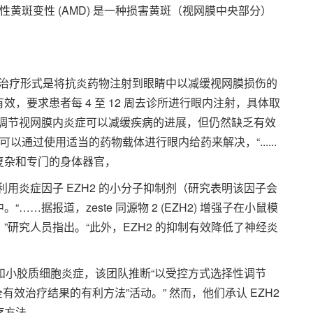
黄斑变性 (AMD) 是一种损害黄斑（视网膜中央部分）
一种治疗形式是将抗炎药物注射到眼睛中以减缓视网膜损伤的
，要求患者每 4 至 12 周去诊所进行眼内注射，具体取
效调节视网膜内炎症可以减缓疾病的进展，但仍然缺乏有效
以通过使用适当的药物载体进行眼内给药来解决，“......
复杂和专门的身体器官，
利用炎症因子 EZH2 的小分子抑制剂（研究表明该因子会
据报道，zeste 同源物 2 (EZH2) 增强子在小鼠模
研究人员指出。“此外，EZH2 的抑制有效降低了神经炎
亡和小胶质细胞炎症，该团队推断“以受控方式选择性调节
有效治疗结果的有利方法”活动。” 然而，他们承认 EZH2
疗方法。