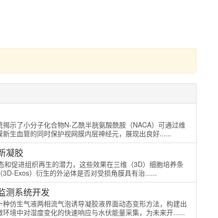
揭示了小分子化合物N-乙酰半胱氨酸酰胺（NACA）可通过维
生血管的同时保护视网膜内层神经元，展现出良好......
新凝胶
态和促进组织再生的潜力，这些效果在三维（3D）细胞培养条
Exos）衍生的外泌体是否对受损角膜具有治......
监测系统开发
一种仿生气液两相流气泡诱导凝胶液界面动态变形方法，构建出
境中对湿度变化的快速响应与水伏能量采集，为未来开......