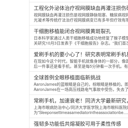
工程化外泌体治疗视网膜缺血再灌注损伤
视网膜缺血再灌注损伤是视网膜静脉阻塞、糖尿病视
光凝术等传统疗法治疗视网膜病变已有多年但疗效有限，
干细胞移植能闭合视网膜黄斑裂孔
日本科学家通过人类干细胞移植成功地修复了猴子模
关研究10月3日发表于《干细胞报告》杂志。“我们首次
爱刷手机的要小心了！研究表明常刷手机
在现如今这个时代，智能手机就像身体的一部分，像
后一件事还是看手机，甚至是每5分钟看一次手机。有研究显
全球首例全眼移植面临新挑战
AaronJames的蓝眼睛是自己的，棕眼睛是移植的。图片
AaronJames在一场高压线路电气事故中受伤，失去了左
常刷手机，加速衰老！同济大学最新研究，
上海市眼病防治中心/同济大学医学院上海市眼科医院的研
为"Sleeponsettimeasamediatorintheassociationbe....
强韧多功能低共熔凝胶可用于柔性传感