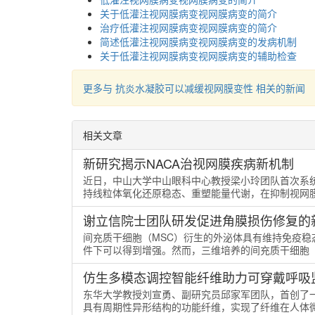
关于低灌注视网膜病变视网膜病变的简介
治疗低灌注视网膜病变视网膜病变的简介
简述低灌注视网膜病变视网膜病变的发病机制
关于低灌注视网膜病变视网膜病变的辅助检查
更多与 抗炎水凝胶可以减缓视网膜变性 相关的新闻
相关文章
新研究揭示NACA治视网膜疾病新机制
近日，中山大学中山眼科中心教授梁小玲团队首次系统
持线粒体氧化还原稳态、重塑能量代谢，在抑制视网膜新
谢立信院士团队研发促进角膜损伤修复的
间充质干细胞（MSC）衍生的外泌体具有维持免疫稳
件下可以得到增强。然而，三维培养的间充质干细胞（3D-
仿生多模态调控智能纤维助力可穿戴呼吸
东华大学教授刘宣勇、副研究员邱家军团队，首创了
具有周期性异形结构的功能纤维，实现了纤维在人体微环