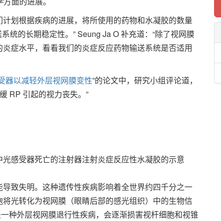
学
方面的进展。
化，我们计划根据疾病的进展，将所使用的药物和水凝胶的数量
的长期稳定性。” Seung Ja O 补充道：“除了视网膜
的炎症水平，看看我们的炎症反应药物输送系统是否适用
受器以减轻外层视网膜变性
”的论文中，研究小组评论道，
缓 RP 引起的视力丧失。”
中光感受器死亡的注射器注射炎症反应性水凝胶的示意
能导致失明。这种遗传性疾病影响着全世界约四千分之一
胞将光转化为视网膜（眼睛后部的感光组织）中的生物信
是一种外层视网膜退行性疾病，会逐渐损害视杆细胞和视锥