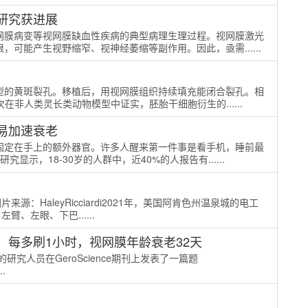
研究获进展
网膜病变等视网膜缺血性疾病的典型病理生理过程。视网膜激光
可能产生视野缩窄、视神经萎缩等副作用。因此，亟需......
型的黄斑裂孔。移植后，用视网膜组织持续填充能闭合裂孔。相
在非人类灵长类动物模型中证实，胚胎干细胞衍生的......
易加速衰老
固定在手上的额外器官。许多人醒来第一件事是看手机，睡前最
示，18-30岁的人群中，近40%的人报告有......
来源：HaleyRicciardi2021年，美国阿肯色州温泉城的电工
臂、左眼、下巴......
每多刷1小时，视网膜年龄衰老32天
究人员在GeroScience期刊上发表了一篇题
..