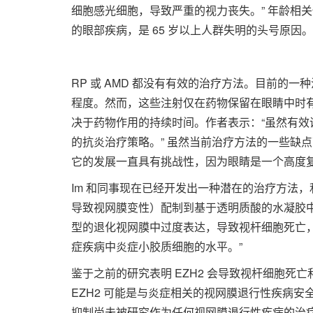
细胞感光细胞，导致严重的视力丧失。” 年龄相关性
的眼部疾病，是 65 岁以上人群失明的头号原因。
RP 或 AMD 都没有有效的治疗方法。目前的
程度。然而，这些注射仅在药物保留在眼睛中时有效
决于药物作用的持续时间。作者表示：“虽然有
的抗炎治疗策略。” 虽然当前治疗方法的一些缺点可
它的发展一直具有挑战性，因为眼睛是一个高度
Im 和同事现在已经开发出一种潜在的治疗方法，
导致视网膜变性）配制到基于透明质酸的水凝胶中。“……
型的退化视网膜中过度表达，导致视杆细胞死亡，”
症疾病中炎症小胶质细胞的水平。”
鉴于之前的研究表明 EZH2 会导致视杆细胞死
EZH2 可能是与炎症相关的视网膜退行性疾病安全
抑制尚未被研究作为任何视网膜退行性疾病的治