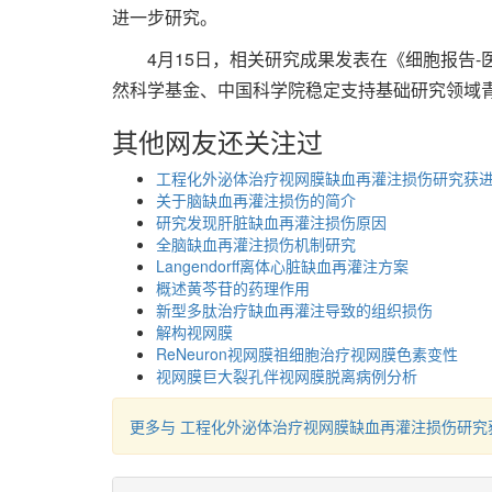
进一步研究。
4月15日，相关研究成果发表在《细胞报告-医学》（C
然科学基金、中国科学院稳定支持基础研究领域
其他网友还关注过
工程化外泌体治疗视网膜缺血再灌注损伤研究获
关于脑缺血再灌注损伤的简介
研究发现肝脏缺血再灌注损伤原因
全脑缺血再灌注损伤机制研究
Langendorff离体心脏缺血再灌注方案
概述黄芩苷的药理作用
新型多肽治疗缺血再灌注导致的组织损伤
解构视网膜
ReNeuron视网膜祖细胞治疗视网膜色素变性
视网膜巨大裂孔伴视网膜脱离病例分析
更多与 工程化外泌体治疗视网膜缺血再灌注损伤研究