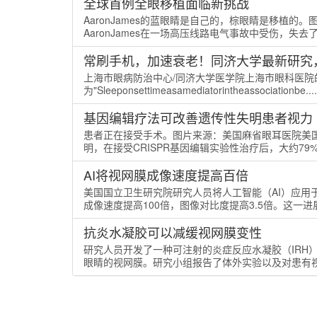
全球首例全眼移植面临新挑战
AaronJames的蓝眼睛是自己的，棕眼睛是移植的。图片
AaronJames在一场高压线路电气事故中受伤，失去了左
常刷手机，加速衰老！同济大学最新研究，
上海市眼病防治中心/同济大学医学院上海市眼科医院的研
为"Sleeponsettimeasamediatorintheassociationbe....
基因编辑疗法可改善遗传性失明患者视力
患者正在接受手术。图片来源：美国麻省眼耳医院美
明，在接受CRISPR基因编辑实验性治疗后，大约79%
AI将视网膜成像速度提高百倍
美国国立卫生研究院研究人员将人工智能（AI）应用
成像速度提高100倍，图像对比度提高3.5倍。这一进展
抗炎水凝胶可以减缓视网膜变性
研究人员开发了一种可注射的炎症反应水凝胶（IRH
眼睛的视网膜。研究小组报告了体外实验以及对患有视网