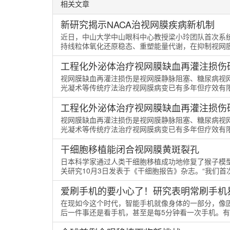
相关文章
新研究揭示NACA治视网膜疾病新机制
近日，中山大学中山眼科中心教授梁小玲团队首次系统
持线粒体氧化还原稳态、重塑能量代谢，在抑制视网膜新
工程化外泌体治疗视网膜缺血再灌注损伤
视网膜缺血再灌注损伤是视网膜静脉阻塞、糖尿病视
光凝术等传统疗法治疗视网膜病变已有多年但疗效有限，
工程化外泌体治疗视网膜缺血再灌注损伤
视网膜缺血再灌注损伤是视网膜静脉阻塞、糖尿病视
光凝术等传统疗法治疗视网膜病变已有多年但疗效有限，
干细胞移植能闭合视网膜黄斑裂孔
日本科学家通过人类干细胞移植成功地修复了猴子模
关研究10月3日发表于《干细胞报告》杂志。“我们首次
爱刷手机的要小心了！研究表明常刷手机
在现如今这个时代，智能手机就像身体的一部分，像
后一件事还是看手机，甚至是每5分钟看一次手机。有研究显