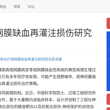
群组
博客
论坛
网膜缺血再灌注损伤研究
体治疗视网膜缺血再灌注损伤研究获进展
尿病视网膜病变等视网膜缺血性疾病的典型病理生理过
变已有多年但疗效有限，可能产生视野缩窄、视神经萎缩
血再灌注损伤治疗策略。
同病理机制。近日，中国科学院院士、过程工程研究所
合作，基于大量眼内液临床样本，设计并创制了工程化神
通过病灶部位的精准靶向以及抗氧化损伤-神经保护的双效协