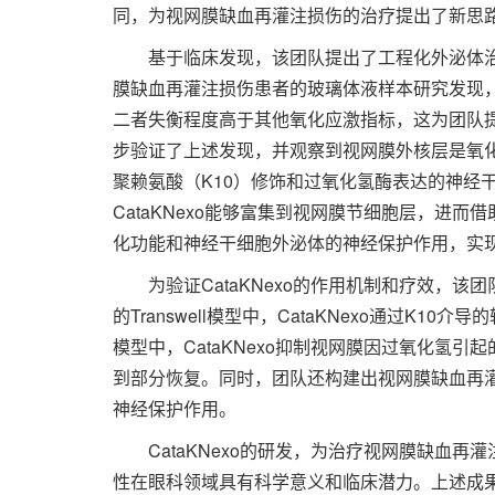
同，为视网膜缺血再灌注损伤的治疗提出了新思
基于临床发现，该团队提出了工程化外泌体治
膜缺血再灌注损伤患者的玻璃体液样本研究发现
二者失衡程度高于其他氧化应激指标，这为团队
步验证了上述发现，并观察到视网膜外核层是氧
聚赖氨酸（K10）修饰和过氧化氢酶表达的神经干细
CataKNexo能够富集到视网膜节细胞层，进
化功能和神经干细胞外泌体的神经保护作用，实
为验证CataKNexo的作用机制和疗效，该
的Transwell模型中，CataKNexo通过K
模型中，CataKNexo抑制视网膜因过氧化氢
到部分恢复。同时，团队还构建出视网膜缺血再灌注
神经保护作用。
CataKNexo的研发，为治疗视网膜缺血再
性在眼科领域具有科学意义和临床潜力。上述成