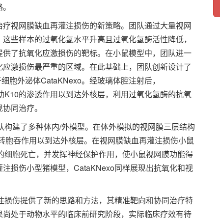
路。
疗视网膜缺血再灌注损伤的新策略。团队通过大量视网
，这些样本的过氧化氢水平升高且过氧化氢酶活性降低，
提供了抗氧化应激损伤的靶标。在小鼠模型中，团队进一
化应激损伤最严重的区域。在此基础上，团队创新设计了
胞外泌体CataKNexo。经玻璃体腔注射后，
而借助K10的渗透作用以到达外核层，利用过氧化氢酶的抗氧
现协同治疗。
团队构建了多种体内/外模型。在体外模拟的视网膜三层结构
10介导的转胞吞作用以到达外核层。在视网膜缺血再灌注损伤小鼠
引起的细胞死亡，并发挥神经保护作用，使小鼠视网膜功能得
损伤小型猪模型，CataKNexo同样展现出抗氧化和视
灌注损伤提供了新的思路和方法，其精准靶向和协同治疗特
果尚处于动物水平的临床前研究阶段，实际临床疗效有待