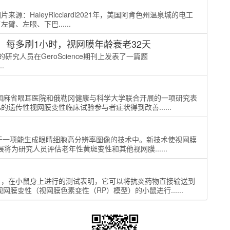
来源：HaleyRicciardi2021年，美国阿肯色州温泉城的电工
臂、左眼、下巴......
每多刷1小时，视网膜年龄衰老32天
究人员在GeroScience期刊上发表了一篇题
..
国麻省眼耳医院和俄勒冈健康与科学大学联合开展的一项研究表
的遗传性视网膜变性临床试验参与者症状得到改善......
于一项能生成眼睛细胞高分辨率图像的技术中。新技术使视网膜
将为研究人员评估老年性黄斑变性和其他视网膜......
），在小鼠身上进行的测试表明，它可以将抗炎药物直接输送到
膜变性（视网膜色素变性（RP）模型）的小鼠进行......