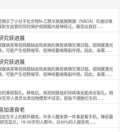
揭示了小分子化合物N-乙酰半胱氨酸酰胺（NACA）可通过维
生血管的同时保护视网膜内层神经元，展现出良好......
研究获进展
网膜病变等视网膜缺血性疾病的典型病理生理过程。视网膜激光
可能产生视野缩窄、视神经萎缩等副作用。因此，亟需......
研究获进展
网膜病变等视网膜缺血性疾病的典型病理生理过程。视网膜激光
可能产生视野缩窄、视神经萎缩等副作用。因此，亟需......
型的黄斑裂孔。移植后，用视网膜组织持续填充能闭合裂孔。相
在非人类灵长类动物模型中证实，胚胎干细胞衍生的......
易加速衰老
固定在手上的额外器官。许多人醒来第一件事是看手机，睡前最
示，18-30岁的人群中，近40%的人报告有......