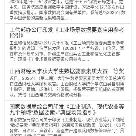
2025年是“十四五”收官之年，也是“十五五”谋篇布局之年。党
中央、国务院高度重视数字中国建设，习近平总书记多次作出
重要指示批示。国家数据局会同有关单位，系统总结2025年数
字中国建设的最新成果和典型......
工信部办公厅印发《工业场景数据要素应用参考
指引》
工业和信息化部办公厅关于印发《工业场景数据要素应用参考
指引》的通知工信厅信发函〔2026〕174号各省、自治区、直
辖市及计划单列市、新疆生产建设兵团工业和信息化主管部
门：现将《工业场景数据要素应用参考......
山西财经大学获大学生数据要素素质大赛一等奖
近日，2025年（第二届）大学生数据要素素质大赛全国总决赛
在江西财经大学顺利收官。山西财经大学统计学院由吴世朋博
士指导，蒋楠、成海川、刘昕瑶、杨得蓉等同学组成的参赛团
队，凭借《山西电力交易价格波动分析......
国家数据局综合司印发《工业制造、现代农业等
九个领域“数据要素×”典型场景指引》
国家数据局综合司关于印发《工业制造、现代农业等九个领域
“数据要素×”典型场景指引》的通知国数综政策〔2025〕106号
各省、自治区、直辖市、新疆生产建设兵团数据管理部门：贯
彻落实《“数据要素×”三年行......