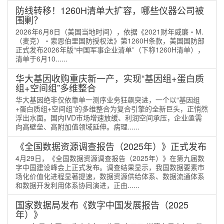
防线转移！1260H清单大扩容，哪些仪器公司被
围剿？
2026年6月8日（美国当地时间），依据《2021财年威廉・M.
（麦克）・索恩伯里国防授权法》第1260H条款，美国国防部
正式发布2026年版“中国军事企业清单”（下称1260H清单），
清单于6月10......
华大基因收购重庆新一产，实现“基因组+蛋白质
组+空间组”多维整合
华大基因绝非仅依靠单一测序业务狂飙突进，一个以“基因组
+蛋白质组+空间组”的多维整合为复合引擎的全新巨头，正悄然
浮出水面。国内IVD市场增速放缓、利润空间承压，企业亟需
向高壁垒、高附加值领域延伸。病理......
《全国数据资源调查报告（2025年）》正式发布
4月29日，《全国数据资源调查报告（2025年）》在第九届数
字中国建设峰会上正式发布。调查结果显示，我国数据要素市
场化价值化进程显著提速，数据资源供给体系、数据流通体系
和数据开发利用体系协同演进，正由......
国家数据局发布《数字中国发展报告（2025
年）》