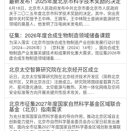
最新发布！2025年度北京市科学技术奖励的决定
6月18日，北京市人民政府发布中共北京市委北京市人民政府
关于二〇二五年度北京市科学技术奖励的决定。其中，突出贡
献中关村奖授予王中林、王拥军。王中林院士是纳米能源研究
领域的奠基人，他发明了压电纳米发电机......
征集：2026年度合成生物制造领域储备课题
为深入落实《北京市加快合成生物制造产业创新发展行动计划
（2024—2026年）》（京科发〔2024〕14号），面向合成生
物制造产业发展关键技术和成果转化重大需求，现征集2026年
度合成生物制造领域储备......
北京太空智算研究院在北京经开区成立
近日，北京太空智算研究院在北京经济技术开发区（简称北京
经开区，又称北京亦庄）注册成立。研究院将围绕星载算力芯
片、星间激光通信、太空能源与散热、天地一体化网络及空间
安全标准等方向开展关键共性技术攻关，搭......
北京市征集2027年度国家自然科学基金区域联合
基金（北京）指南需求
为充分发挥国家自然科学基金的导向作用，推动北京区域自主
创新能力提升，北京市自然科学基金委员会办公室日前发出通
知，面向全市征集2027年度国家自然科学基金区域创新发展联