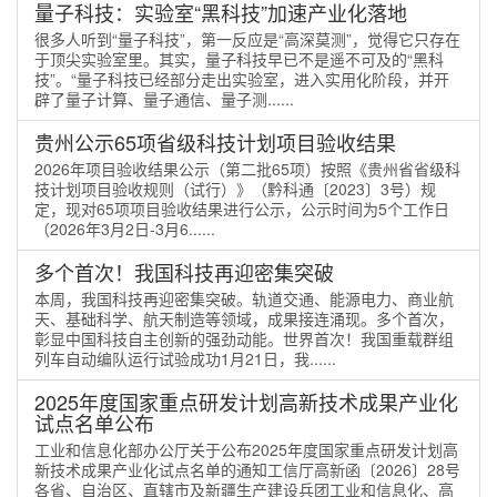
量子科技：实验室“黑科技”加速产业化落地
很多人听到“量子科技”，第一反应是“高深莫测”，觉得它只存在
于顶尖实验室里。其实，量子科技早已不是遥不可及的“黑科
技”。“量子科技已经部分走出实验室，进入实用化阶段，并开
辟了量子计算、量子通信、量子测......
贵州公示65项省级科技计划项目验收结果
2026年项目验收结果公示（第二批65项）按照《贵州省省级科
技计划项目验收规则（试行）》（黔科通〔2023〕3号）规
定，现对65项项目验收结果进行公示，公示时间为5个工作日
（2026年3月2日-3月6......
多个首次！我国科技再迎密集突破
本周，我国科技再迎密集突破。轨道交通、能源电力、商业航
天、基础科学、航天制造等领域，成果接连涌现。多个首次，
彰显中国科技自主创新的强劲动能。世界首次！我国重载群组
列车自动编队运行试验成功1月21日，我......
2025年度国家重点研发计划高新技术成果产业化
试点名单公布
工业和信息化部办公厅关于公布2025年度国家重点研发计划高
新技术成果产业化试点名单的通知工信厅高新函〔2026〕28号
各省、自治区、直辖市及新疆生产建设兵团工业和信息化、高