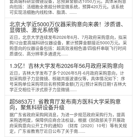
套高端科研显微镜设备，总预算金额达1050万元。具体采购意
向包括：活细胞全景超分辨显微系统，预算420万元。该系统
可实现活细胞内线粒体、脂滴、......
北京大学近5000万仪器采购意向来袭！涉质谱、
显微镜、激光系统等
近日，北京大学连续发布2026年6月、7月政府采购意向，拟采
购12台套高端科研仪器设备，累计预算金额接近5000万元。采
购意向的仪器设备包括：超高效液相色谱/四极杆串联飞行时间
质谱仪、高分辨率多通道光......
1.3亿！吉林大学发布2026年56月政府采购意向
近日，吉林大学发布了多个2026年5月-6月政府采购意向，计
划采购原子力显微镜、核磁共振波谱仪等，具体情况如下：序
号采购单位采购项目名称预算金额(万元)预计采购日期1吉林大
学正交相位干涉式原子力显微镜......
超5853万！省教育厅发布南方医科大学采购意
向，聚焦科研设备升级
据广东省政府采购网消息，为进一步规范政府采购行为，提高
采购透明度，保障供应商合法权益，根据《财政部关于开展政
府采购意向公开工作的通知》（财库〔2020〕10号）等有关规
定，广东省教育厅近日公布了关于南......