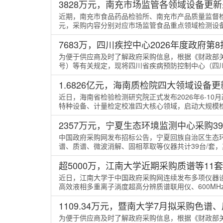
3828万元，南充市场监管各领域设备更
近期，南充市食品药品检验所、南充市产品质量监督检
元，采购内容分别对应市场监管食品重点领域检测设备更新
7683万，四川疾控中心2026年度政府第
为便于供应商及时了解政府采购信息，根据《财政部关
号）等有关规定，现将四川省疾病预防控制中心（四川省预
1.6826亿元，海南质检院四大领域设备
近日，海南省检验检测研究院正式发布2026年6-1
特种设备、计量检定校准四大核心领域，启动大规模检验检
2357万元，宁夏生态环境监测中心采购3
中国政府采购网发布招标公告，宁夏回族自治区生态
谱、质谱、微波消解、固相萃取等仪器共计39台/套，其中
超5000万，江南大学近期采购质谱等11
近日，江南大学于中国政府采购网连续发布多项仪器设
高效液相多重离子淌度超高分辨质谱联用仪、600MHz
1109.34万元，暨南大学7月拟采购色谱
为便于供应商及时了解政府采购信息，根据《财政部关