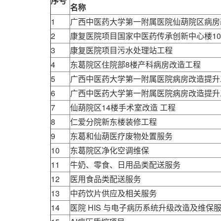
序号
名称
1
广西中医药大学第一附属医院仙葫院区病房
2
康复医院项目国家中医药传承创新中心楼10k
3
康复医院项目污水处理站工程
4
东葛院区住院部8楼产科病房改造工程
5
广西中医药大学第一附属医院病房改造提升
6
广西中医药大学第一附属医院病房改造提升
7
仙葫院区14楼手术室改造 工程
8
仁爱分院新东楼装修工程
9
东葛和仙葫医疗废物处置服务
10
东葛院区净化空调维保
11
牛奶、零食、日用品类配送服务
12
医用食品类配送服务
13
中药饮片供应及相关服务
14
医院 HIS 与电子病历系统升级改造及维保