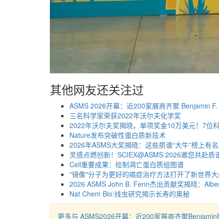
其他网友还关注过
ASMS 2026开幕：近200家展商齐聚 Benjamin F
三名科学家荣获2022年沃尔夫化学奖
2022年沃尔夫奖揭晓，单项奖金10万美元！7位
Nature发布突破性蛋白质新技术
2026年ASMS大奖揭晓：这些质谱“大牛”榜上有名
灵感点燃创新！SCIEX@ASMS 2026邀您共赴
Cell重要成果：绘制凋亡蛋白质组图谱
"镜像"分子为更好的癌症治疗方法打开了新世界大
2026 ASMS John B. Fenn杰出贡献奖揭晓：Alb
Nat Chem Bio:线虫研究揭示长寿的奥秘
更多与 ASMS2026开幕：近200家展商齐聚Benjami