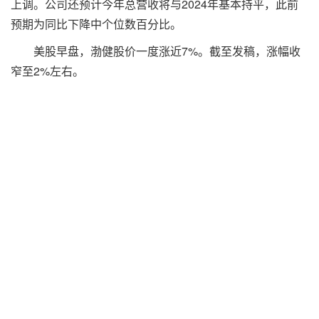
上调。公司还预计今年总营收将与2024年基本持平，此前
预期为同比下降中个位数百分比。
美股早盘，渤健股价一度涨近7%。截至发稿，涨幅收
窄至2%左右。