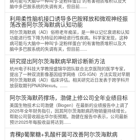
病可能与大脑中一种叫“β-淀粉样蛋白”的有害物质堆积以及大
脑中多巴胺系统的失调有关，但目前......
利用柔性脑机接口诱导多巴胺释放和微观神经振
荡改善阿尔茨海默病认知功能
阿尔茨海默病（AD）俗称老年痴呆，是一种以记忆衰退和认知
功能进行性下降为特征的神经退行性疾病。科学家发现，这种
病可能与大脑中一种叫“β-淀粉样蛋白”的有害物质堆积以及大
脑中多巴胺系统的失调有关，但目前......
研究提出阿尔茨海默病早期诊断新方法
杭州电子科技大学教授盛锦华团队联合北京医院的医学专家，
提出了一种双流影像基因组学网络（DS-IGN）方法实现对早期
阿尔茨海默病（AD）临床评估。相关研究近日发表于跨学科开
放获取期刊PNASNexus。......
阿尔茨海默药撑场，渤健上修公司全年业绩目标
美国生物技术公司渤健（Biogen）在最新的业绩报告中上调了
2025年全年财务指引，因其阿尔茨海默病药物销量持续增长，
帮助公司营收超出华尔街预期。渤健在报告中表示，公司最新
预计2025年每股收益将达到......
青稞β葡聚糖+乳酸杆菌可改善阿尔茨海默病