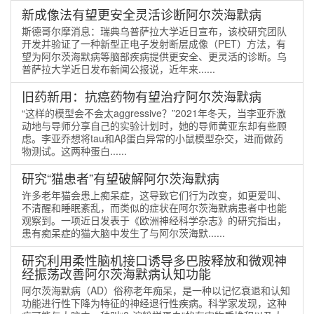
新成像法有望更安全灵活诊断阿尔茨海默病
斯德哥尔摩消息：瑞典乌普萨拉大学近日宣布，该校研究团队
开发并验证了一种新型正电子发射断层成像（PET）方法，有
望为阿尔茨海默病等脑部疾病提供更安全、更灵活的诊断。乌
普萨拉大学近日发布新闻公报说，近年来......
旧药新用：抗癌药物有望治疗阿尔茨海默病
“这样的模型会不会太aggressive？”2021年冬天，当李亚乔激
动地与导师分享自己的实验计划时，她的导师黄亚东却有些顾
虑。李亚乔想将tau和Aβ蛋白异常的小鼠模型杂交，进而做药
物测试。这两种蛋白......
研究“猫患者”有望破解阿尔茨海默病
许多老年猫会患上痴呆症，这导致它们行为改变，如更爱叫、
不清醒和睡眠紊乱，而类似的症状在阿尔茨海默病患者中也能
观察到。一项近日发表于《欧洲神经科学杂志》的研究指出，
患有痴呆症的猫大脑中发生了与阿尔茨海默......
研究利用柔性脑机接口诱导多巴胺释放和微观神
经振荡改善阿尔茨海默病认知功能
阿尔茨海默病（AD）俗称老年痴呆，是一种以记忆衰退和认知
功能进行性下降为特征的神经退行性疾病。科学家发现，这种