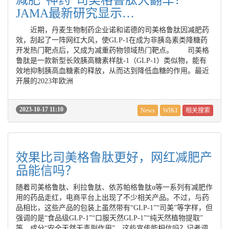
减肥“神药”司美格鲁肽大翻车？
JAMA最新研究显示…
近期，丹麦生物制药企业诺和诺德的司美格鲁肽因减肥药
效，刮起了一阵网红大风，使GLP-1在成为非胰岛素类降糖药
开发热门靶点后，又成为减重药物领域热门靶点。 司美格
鲁肽是一款新型长效胰高糖素样肽-1（GLP-1）类似物，能有
效地抑制胰高血糖素的释放，从而达到降低血糖的作用。最近
开展的2023年欧洲
2023-10-17 11:10
News
WIKI
相关搜索
效果比司美格鲁肽更好，网红减肥产
品能信吗？
随着司美格鲁肽、利拉鲁肽、依苏帕格鲁肽α等一系列有减肥作
用的药品走红，电商平台上出现了不少相关产品。不过，与药
品相比，这些产品的包装上虽然带有“GLP-1”“司美”等字样，但
强调的是“食品级GLP-1”“口服天然GLP-1”“纯天然植物提取”
等，成分“安全天然无毒副作用”。这些宣传能相信吗？记者调