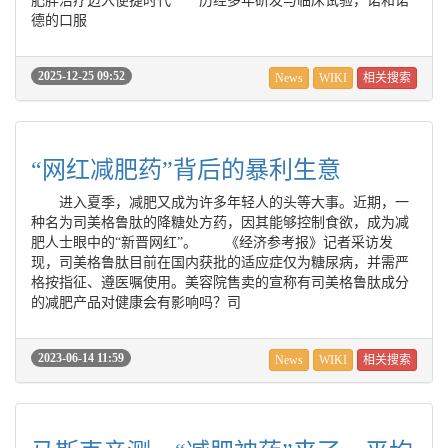
肥胖治疗迈入便捷时代 历经多年研发与临床试验，诺和诺
德的口服
2025-12-25 09:52
News
WIKI
相关搜索
“网红减肥药”背后的暴利生意
进入夏季，减肥又成为许多年轻人的头等大事。近期，一
种名为司美格鲁肽的降糖处方药，因其能够控制食欲，成为减
肥人士眼中的“新晋网红”。 《经济参考报》记者采访发
现，司美格鲁肽目前在国内获批的适应症仅为糖尿病，并需严
格按指征、遵医嘱使用。美容院售卖的宣称有司美格鲁肽成分
的减肥产品对健康会有影响吗？司
2023-06-14 11:59
News
WIKI
相关搜索