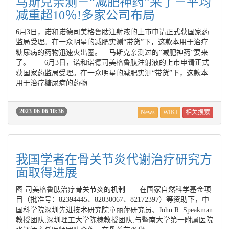
马斯克亲测－“减肥神药”来了－平均
减重超10％!多家公司布局
6月3日，诺和诺德司美格鲁肽注射液的上市申请正式获国家药
监局受理。在一众明星的减肥实测“带货”下，这款本用于治疗
糖尿病的药物迅速火出圈。 马斯克亲测过的“减肥神药”要来
了。 6月3日，诺和诺德司美格鲁肽注射液的上市申请正式
获国家药监局受理。在一众明星的减肥实测“带货”下，这款本
用于治疗糖尿病的药物
2023-06-06 10:36
News
WIKI
相关搜索
我国学者在骨关节炎代谢治疗研究方
面取得进展
图 司美格鲁肽治疗骨关节炎的机制 在国家自然科学基金项
目（批准号：82394445、82030067、82172397）等资助下，中
国科学院深圳先进技术研究院童丽萍研究员、John R. Speakman
教授团队,深圳理工大学陈棣教授团队,与暨南大学第一附属医院