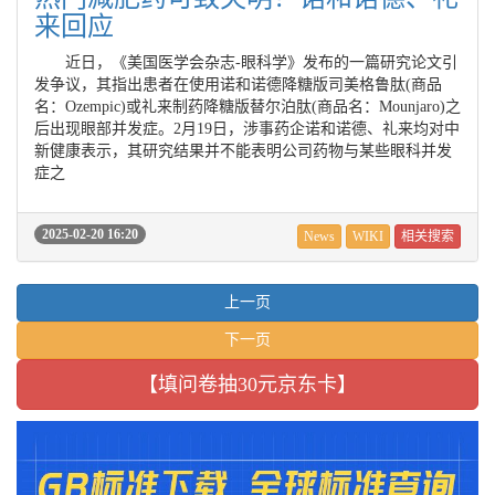
来回应
近日，《美国医学会杂志-眼科学》发布的一篇研究论文引
发争议，其指出患者在使用诺和诺德降糖版司美格鲁肽(商品
名：Ozempic)或礼来制药降糖版替尔泊肽(商品名：Mounjaro)之
后出现眼部并发症。2月19日，涉事药企诺和诺德、礼来均对中
新健康表示，其研究结果并不能表明公司药物与某些眼科并发
症之
2025-02-20 16:20
News
WIKI
相关搜索
上一页
下一页
【填问卷抽30元京东卡】