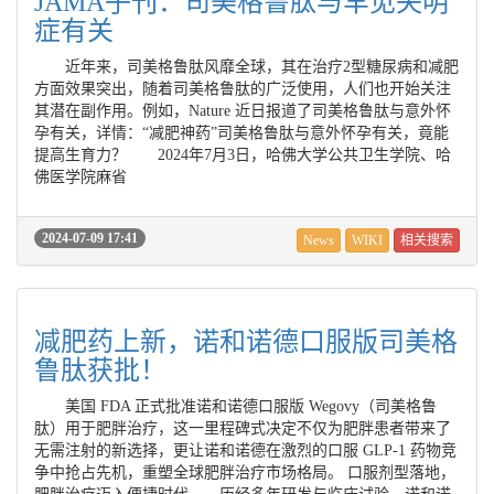
JAMA子刊：司美格鲁肽与罕见失明
症有关
近年来，司美格鲁肽风靡全球，其在治疗2型糖尿病和减肥
方面效果突出，随着司美格鲁肽的广泛使用，人们也开始关注
其潜在副作用。例如，Nature 近日报道了司美格鲁肽与意外怀
孕有关，详情：“减肥神药”司美格鲁肽与意外怀孕有关，竟能
提高生育力？ 2024年7月3日，哈佛大学公共卫生学院、哈
佛医学院麻省
2024-07-09 17:41
News
WIKI
相关搜索
减肥药上新，诺和诺德口服版司美格
鲁肽获批！
美国 FDA 正式批准诺和诺德口服版 Wegovy（司美格鲁
肽）用于肥胖治疗，这一里程碑式决定不仅为肥胖患者带来了
无需注射的新选择，更让诺和诺德在激烈的口服 GLP-1 药物竞
争中抢占先机，重塑全球肥胖治疗市场格局。 口服剂型落地，