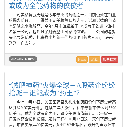
或成为全能药物的佼佼者
司美格鲁肽无疑是今年最火的药物之一，目前仍处在销量
的爆发阶段。 得益于司美格鲁肽的大卖，诺和诺德的市值
也是随之水涨船高，今年9月市值超越了LV成为了欧洲市值排
名第一公司，也超过了丹麦整个国家的GDP。 公司的老对
头也异常优秀，礼来推出的新一代的GLP-1药物Mounjaro来势
汹汹。自去年5
2023-10-16 10:53
News
WIKI
相关搜索
“减肥神药”火爆全球－A股药企纷纷
抢滩－谁能成为“药王”？
今年10月13日，美国医药巨头礼来制药股价创下历史新高
达到629.97美元/股，连续三年大涨后，礼来最新市值达到5390
亿美元，成为全球医企之王，跻身美股市值前九。另一家来自
丹麦的药企诺和诺德，股价同样在10月13日这一天创下历史新
高，市值突破4400亿美元，超过LVMH集团，跃升为全欧洲市