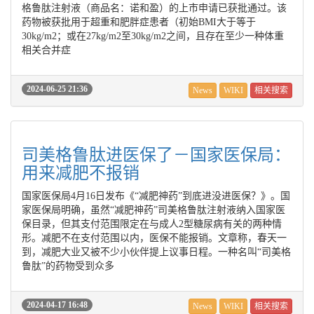
格鲁肽注射液（商品名：诺和盈）的上市申请已获批通过。该
药物被获批用于超重和肥胖症患者（初始BMI大于等于
30kg/m2；或在27kg/m2至30kg/m2之间，且存在至少一种体重
相关合并症
2024-06-25 21:36
News
WIKI
相关搜索
司美格鲁肽进医保了－国家医保局：
用来减肥不报销
国家医保局4月16日发布《“减肥神药”到底进没进医保？》。国
家医保局明确，虽然“减肥神药”司美格鲁肽注射液纳入国家医
保目录，但其支付范围限定在与成人2型糖尿病有关的两种情
形。减肥不在支付范围以内，医保不能报销。文章称，春天一
到，减肥大业又被不少小伙伴提上议事日程。一种名叫“司美格
鲁肽”的药物受到众多
2024-04-17 16:48
News
WIKI
相关搜索