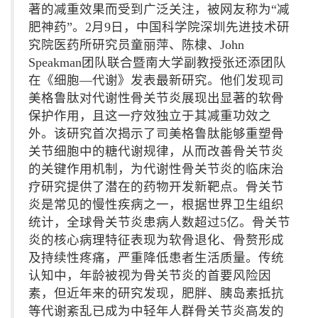
著的减重效果而受到广泛关注，被网友称为“减
肥神药”。2月9日，中国科学院深圳先进技术研
究院医药所研究员童丽萍、陈棣、John
Speakman团队联合暨南大学副教授张还添团队
在《细胞—代谢》发表最新研究。他们发现司
美格鲁肽对代谢性骨关节炎展现出显著的软骨
保护作用，且这一疗效独立于其减重功效之
外。该研究首次揭示了司美格鲁肽能够重塑骨
关节细胞中的糖代谢规律，从而改善骨关节炎
的关键作用机制，为代谢性骨关节炎的临床治
疗研究提供了潜在的药物开发新靶点。骨关节
炎是常见的慢性疾病之一，根据世界卫生组织
统计，全球骨关节炎患病人数超过5亿。骨关节
炎的核心病理特征表现为软骨退化、骨赘形成
及持续性疼痛，严重降低患者生活质量。传统
认知中，年龄被视为骨关节炎的首要风险因
素，但近年来的研究发现，肥胖、胰岛素抵抗
等代谢紊乱已成为中轻年人群骨关节炎高发的