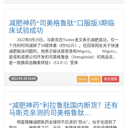
减肥神药“司美格鲁肽”口服版3期临
床试验成功
2022年8月29日，马斯克在Twitter发文表示减肥成功，仅一
个月的时间减掉了20磅体重（约9公斤）。在回答网友关于快速
减肥秘诀问题时，他表示秘诀是禁食和Wegovy。 Wegovy，
是诺和诺德公司开发的司美格鲁肽（Semaglutide）的商品名，
是一款胰高血糖素样肽1（GLP-1）受体
2023-03-28 16:04
News
WIKI
相关搜索
“减肥神药”利拉鲁肽国内断货？还有
马斯克亲测的司美格鲁肽…
明星降糖减肥新药全球供不应求的“热火”，似乎也烧到了
国内。 继欧美之后，近日，有媒体报道称，诺和诺德降糖