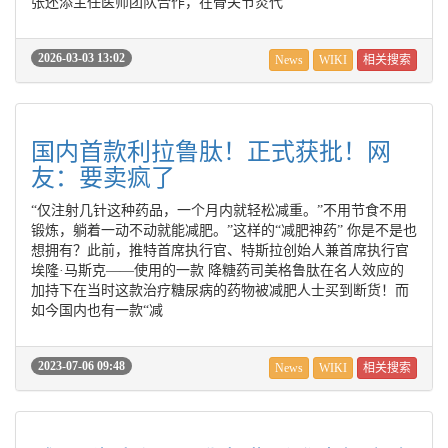
张还添主任医师团队合作，在骨关节炎代
2026-03-03 13:02
News
WIKI
相关搜索
国内首款利拉鲁肽！正式获批！网
友：要卖疯了
“仅注射几针这种药品，一个月内就轻松减重。”不用节食不用
锻炼，躺着一动不动就能减肥。”这样的“减肥神药” 你是不是也
想拥有？此前，推特首席执行官、特斯拉创始人兼首席执行官
埃隆·马斯克——使用的一款 降糖药司美格鲁肽在名人效应的
加持下在当时这款治疗糖尿病的药物被减肥人士买到断货！而
如今国内也有一款“减
2023-07-06 09:48
News
WIKI
相关搜索