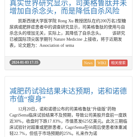
真实世界研究显示，司美格鲁肽并未
增加自杀念头，而是降低自杀风险
凯斯西储大学医学院 Rong Xu 教授团队在约200万名2型糖
尿病或肥胖症患者中的调查研究显示，司美格鲁肽的使用与自
杀念头的增加无关，实际上，其降低了自杀念头。 该研究
已被国际顶尖医学期刊 Nature Medicine 上接收，将于近期发
表，论文题为：Association of sema
2024-01-03 17:35
News
WIKI
相关搜索
减肥药试验结果未达预期，诺和诺德
市值“瘦身”
12月20日，诺和诺德公布的司美格鲁肽“升级版”药物
CagriSema临床试验结果不及预期，导致公司美股开盘前一度跌
近30%，收盘时下跌17.83%，市值蒸发625亿美元。此次三期临
床试验针对超重或肥胖患者，CagriSema在68周后使患者体重减
轻22.7%，但低于市场预期的25%。礼来作为诺