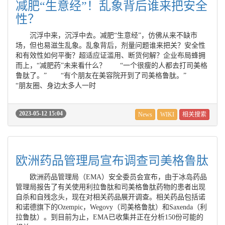
减肥“生意经”！乱象背后谁来把安全
性？
沉浮中来，沉浮中去。减肥“生意经”，仿佛从来不缺市
场，但也易滋生乱象。乱象背后，剂量问题谁来把关？安全性
和有效性如何平衡？超适应证滥用、断货何解？企业布局蜂拥
而上，“减肥药”未来看什么？ “一个很瘦的人都去打司美格
鲁肽了。” “有个朋友在美容院开到了司美格鲁肽。”
“朋友圈、身边太多人一时
2023-05-12 15:04
News
WIKI
相关搜索
欧洲药品管理局宣布调查司美格鲁肽
欧洲药品管理局（EMA）安全委员会宣布，由于冰岛药品
管理局报告了有关使用利拉鲁肽和司美格鲁肽药物的患者出现
自杀和自残念头，现在对相关药品展开调查。相关药品包括诺
和诺德旗下的Ozempic，Wegovy（司美格鲁肽）和Saxenda（利
拉鲁肽）。到目前为止，EMA已收集并正在分析150份可能的