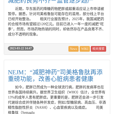
减肥药良莠不齐－监管逐步趋严
近期，华东医药的降糖药物肥胖或超重适应证上市申请被
暂停。据悉，针对司美格鲁肽可能存在的滥用，部分线上平台
已经开始整治。 相关行业报告预计，2025年，我国减肥药
的合规市场有望超过120亿元。目前已进入一年一度的减肥“旺
季”，然而，市场药物热销的同时，却依然存在产品良莠不齐、
成分不透明的现象。
2023-03-22 14:47
News
WIKI
相关搜索
NEJM：“减肥神药”司美格鲁肽再添
重磅功能，改善心脏病患者健康
如今，肥胖已然成为一种全球流行病，肥胖的发病率也在
世界各国持续飙升。据世界卫生组织（WHO）估计，全世界有
13%的成年人患有肥胖症。更重要的是，肥胖还会进一步引发
代谢综合症并伴随各种并发症，例如2型糖尿病、高血压、非酒
精性脂肪性肝炎（NASH）、心血管疾病以及癌症。 司美
格鲁肽（Semaglu