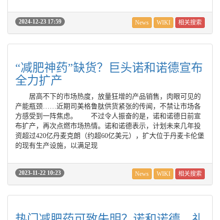
2024-12-23 17:59
News
WIKI
相关搜索
“减肥神药”缺货？巨头诺和诺德宣布
全力扩产
居高不下的市场热度，放量狂增的产品销售，肉眼可见的
产能瓶颈……近期司美格鲁肽供货紧张的传闻，不禁让市场各
方感受到一阵焦虑。 不过令人振奋的是，诺和诺德日前宣
布扩产，再次点燃市场热情。诺和诺德表示，计划未来几年投
资超过420亿丹麦克朗（约超60亿美元），扩大位于丹麦卡伦堡
的现有生产设施，以满足现
2023-11-22 10:23
News
WIKI
相关搜索
热门减肥药可致失明？诺和诺德、礼